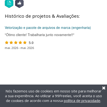
Histórico de projetos & Avaliações:
Vetorização e pacote de arquivos de marca (engenharia)
"Ótimo cliente! Trabalharia junto novamente!!"
5.0
mai. 2026 - mai. 2026
Nós fazemos uso de cookies em nosso site para melhorar
a sua experiência. Ao utilizar a 99Freelas, você aceita o uso
@2014-2026 99Freelas. Todos os direitos reservados.
de cookies de acordo com a nossa
política de privacidade
.
Termos de uso
|
Política de privacidade