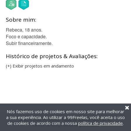
Sobre mim:
Rebeca, 18 anos.
Foco e capacidade.
Subir financeiramente.
Histórico de projetos & Avaliações:
(+) Exibir projetos em andamento
Nós fazemos uso de cookies em nosso site para melhorar
a sua experiência. Ao utilizar a 99Freelas, você aceita o uso
@2014-2026 99Freelas. Todos os direitos reservados.
de cookies de acordo com a nossa
política de privacidade
.
Termos de uso
|
Política de privacidade