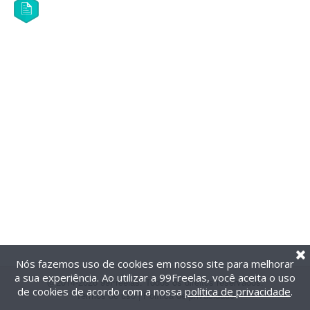
Nós fazemos uso de cookies em nosso site para melhorar
a sua experiência. Ao utilizar a 99Freelas, você aceita o uso
@2014-2026 99Freelas. Todos os direitos reservados.
de cookies de acordo com a nossa
política de privacidade
.
Termos de uso
|
Política de privacidade