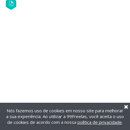
Nós fazemos uso de cookies em nosso site para melhorar
a sua experiência. Ao utilizar a 99Freelas, você aceita o uso
@2014-2026 99Freelas. Todos os direitos reservados.
de cookies de acordo com a nossa
política de privacidade
.
Termos de uso
|
Política de privacidade