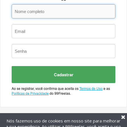
Cadastrar
Ao se registrar, você confirma que aceita os
Termos de Uso
e as
Políticas de Privacidade
do 99Freelas.
Nós fazemos uso de cookies em nosso site para melhorar
a sua experiência. Ao utilizar a 99Freelas, você aceita o uso