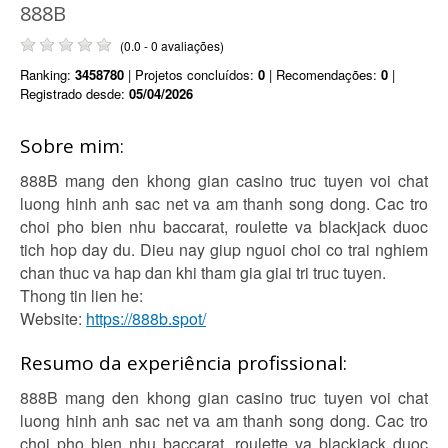
888B
(0.0 - 0 avaliações)
Ranking:
3458780
| Projetos concluídos:
0
| Recomendações:
0
|
Registrado desde:
05/04/2026
Sobre mim:
888B mang den khong gian casino truc tuyen voi chat
luong hinh anh sac net va am thanh song dong. Cac tro
choi pho bien nhu baccarat, roulette va blackjack duoc
tich hop day du. Dieu nay giup nguoi choi co trai nghiem
chan thuc va hap dan khi tham gia giai tri truc tuyen.
Thong tin lien he:
Website:
https://888b.spot/
Resumo da experiência profissional:
888B mang den khong gian casino truc tuyen voi chat
luong hinh anh sac net va am thanh song dong. Cac tro
choi pho bien nhu baccarat, roulette va blackjack duoc