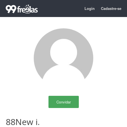
Login
Cadastre-se
Convidar
88New i.