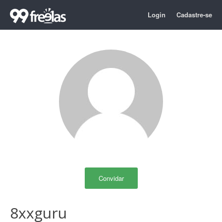
Login
Cadastre-se
Convidar
8xxguru