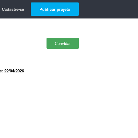
Cadastre-se
Publicar projeto
Convidar
de:
22/04/2026