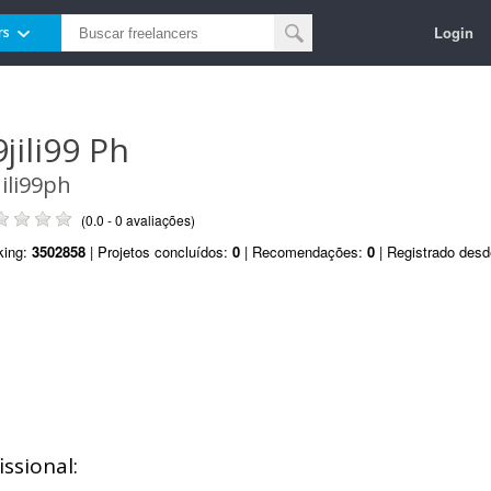
Login
rs
9jili99 Ph
Jili99ph
(0.0 - 0 avaliações)
king:
3502858
| Projetos concluídos:
0
| Recomendações:
0
| Registrado des
ssional: