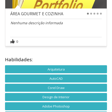
ÁREA GOURMET E COZINHA
1
2
3
4
5
Nenhuma descrição informada
0
Habilidades:
Arquitetura
AutoCAD
Corel Draw
Design de Interior
Adobe Photoshop