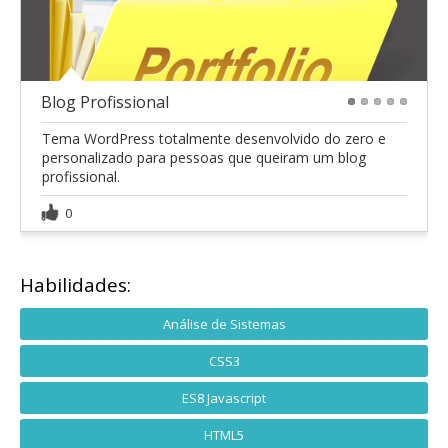
Blog Profissional
1
2
3
4
5
Tema WordPress totalmente desenvolvido do zero e
personalizado para pessoas que queiram um blog
profissional.
0
Habilidades:
Análise de Sistemas
CSS3
ES8 Javascript
HTML5