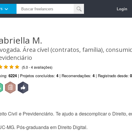
Login
rs
abriella M.
vogada. Área cível (contratos, família), consumi
evidenciário
(5.0 - 4 avaliações)
king:
6224
| Projetos concluídos:
4
| Recomendações:
4
| Registrado desde:
0
ito Civil e Previdenciário. Te ajudo a descomplicar o Direito,
PUC-MG. Pós-graduanda em Direito Digital.