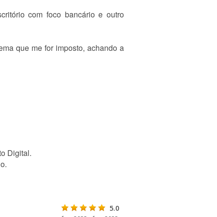
ritório com foco bancário e outro
blema que me for imposto, achando a
 Digital.
io.
5.0