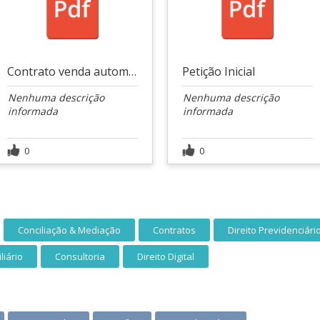
Contrato venda automóvel
Petição Inicial
Nenhuma descrição
Nenhuma descrição
informada
informada
0
0
Conciliação & Mediação
Contratos
Direito Previdenciári
liário
Consultoria
Direito Digital