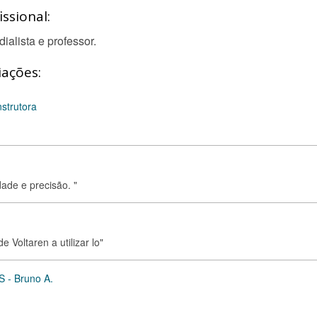
ssional:
dialista e professor.
iações:
nstrutora
ade e precisão. "
 Voltaren a utilizar lo"
S - Bruno A.