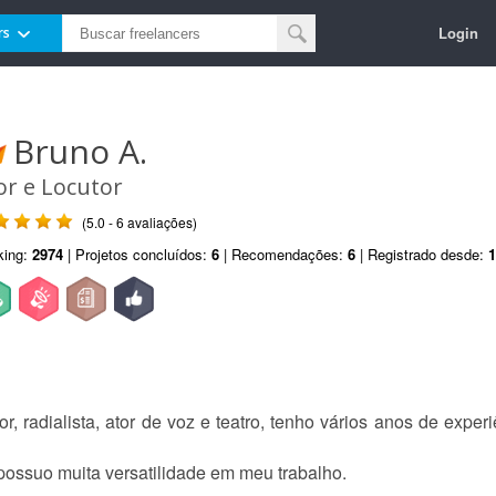
Login
rs
Bruno A.
or e Locutor
(5.0 - 6 avaliações)
king:
2974
| Projetos concluídos:
6
| Recomendações:
6
| Registrado desde:
1
, radialista, ator de voz e teatro, tenho vários anos de exper
ossuo muita versatilidade em meu trabalho.