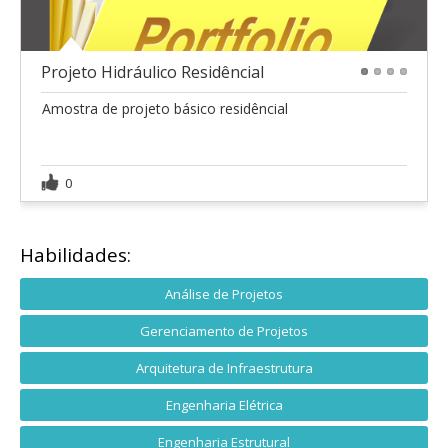
Projeto Hidráulico Residêncial
1
2
3
4
Amostra de projeto básico residêncial
0
Habilidades:
Análise de Projetos
Gerenciamento de Projetos
Arquitetura de Infraestrutura
Engenharia Elétrica
Engenharia Estrutural