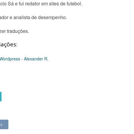
io Sá e fui redator em sites de futebol.
nador e analista de desempenho.
zer traduções.
iações:
 Wordpress - Alexander R.
ês