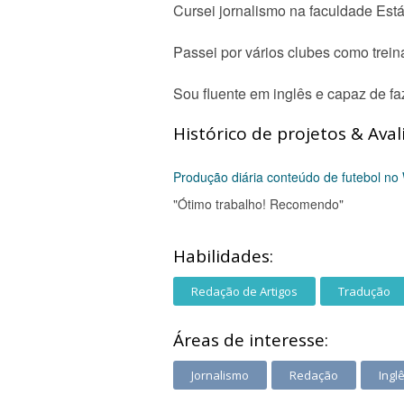
Cursei jornalismo na faculdade Estác
Passei por vários clubes como trei
Sou fluente em inglês e capaz de fa
Histórico de projetos & Aval
Produção diária conteúdo de futebol no
"Ótimo trabalho! Recomendo"
Habilidades:
Redação de Artigos
Tradução
Áreas de interesse:
Jornalismo
Redação
Ingl