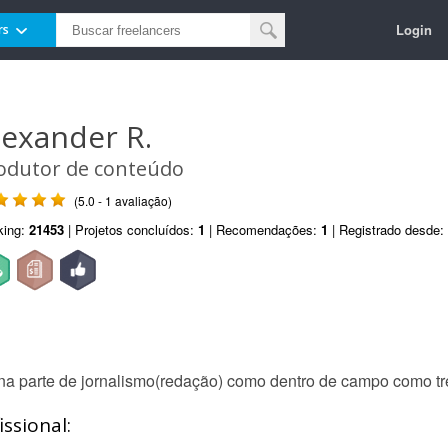
Login
rs
lexander R.
odutor de conteúdo
(5.0 - 1 avaliação)
king:
21453
| Projetos concluídos:
1
| Recomendações:
1
| Registrado desde:
o na parte de jornalismo(redação) como dentro de campo como t
ssional: