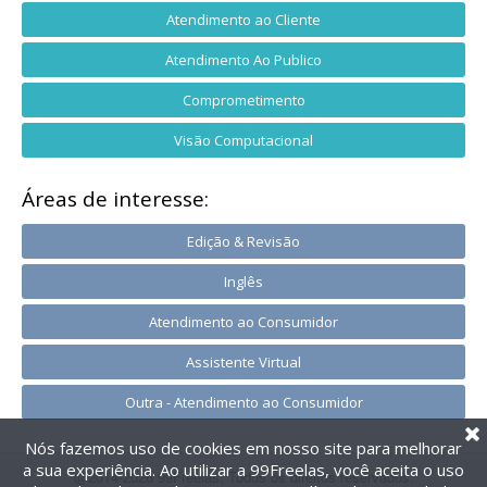
Atendimento ao Cliente
Atendimento Ao Publico
Comprometimento
Visão Computacional
Áreas de interesse:
Edição & Revisão
Inglês
Atendimento ao Consumidor
Assistente Virtual
Outra - Atendimento ao Consumidor
Nós fazemos uso de cookies em nosso site para melhorar
a sua experiência. Ao utilizar a 99Freelas, você aceita o uso
@2014-2026 99Freelas. Todos os direitos reservados.