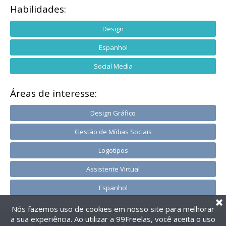
Habilidades:
Design
Espanhol
Social Media
Áreas de interesse:
Design Gráfico
Gestão de Mídias Sociais
Logotipos
Assistente Virtual
Espanhol
Nós fazemos uso de cookies em nosso site para melhorar
a sua experiência. Ao utilizar a 99Freelas, você aceita o uso
@2014-2026 99Freelas. Todos os direitos reservados.