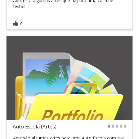
Aqui está algumas artes que fiz para uma casa de
festas.
0
Auto Escola (Artes)
1
2
3
4
5
Aqui são algumas artes para uma Auto Escola com que