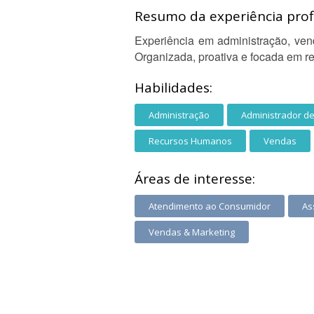
Resumo da experiência profi
Experiência em administração, ven
Organizada, proativa e focada em re
Habilidades:
Administração
Administrador d
Recursos Humanos
Vendas
Áreas de interesse:
Atendimento ao Consumidor
As
Vendas & Marketing