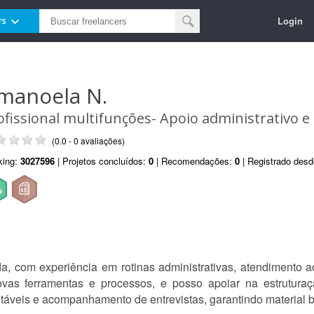
Login
rs
manoela N.
ofissional multifunções- Apoio administrativo e
(0.0 - 0 avaliações)
king:
3027596
| Projetos concluídos:
0
| Recomendações:
0
| Registrado des
a, com experiência em rotinas administrativas, atendimento ao
ovas ferramentas e processos, e posso apoiar na estruturaç
táveis e acompanhamento de entrevistas, garantindo material b