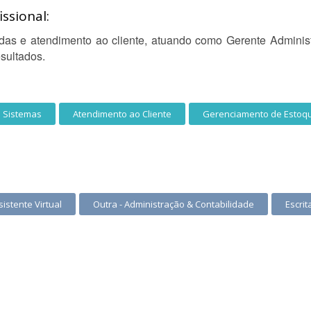
ssional:
das e atendimento ao cliente, atuando como Gerente Administ
sultados.
e Sistemas
Atendimento ao Cliente
Gerenciamento de Estoq
sistente Virtual
Outra - Administração & Contabilidade
Escri