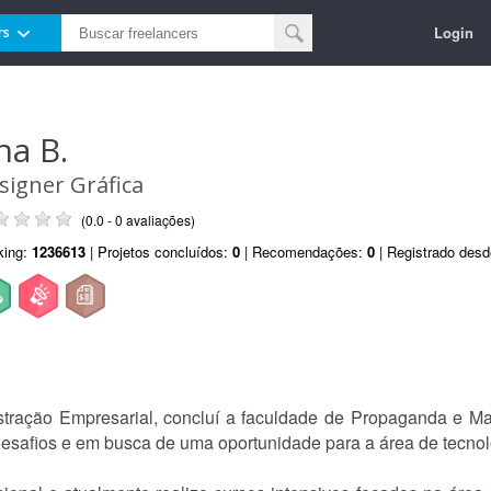
Login
rs
na B.
signer Gráfica
(0.0 - 0 avaliações)
king:
1236613
| Projetos concluídos:
0
| Recomendações:
0
| Registrado des
tração Empresarial, concluí a faculdade de Propaganda e M
desafios e em busca de uma oportunidade para a área de tecnol