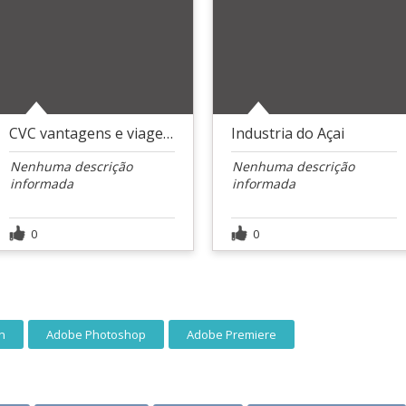
CVC vantagens e viagens
Industria do Açai
Nenhuma descrição
Nenhuma descrição
informada
informada
0
0
n
Adobe Photoshop
Adobe Premiere