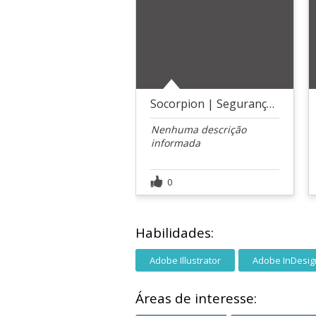
Socorpion | Segurança patrimonial
Nenhuma descrição
informada
0
Habilidades:
Adobe Illustrator
Adobe InDesig
Áreas de interesse: