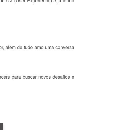
 de UX (User Experience) e já tenho
hor, além de tudo amo uma conversa
ncers para buscar novos desafios e