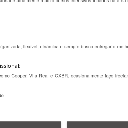
onal e atualmente realizo cursos intensivos focados na área
rganizada, flexível, dinâmica e sempre busco entregar o mel
ssional:
como Cooper, Vila Real e CXBR, ocasionalmente faço freela
de