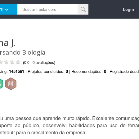
Login
rs
a J.
rsando Biologia
(0.0 - 0 avaliações)
king:
1451561
| Projetos concluídos:
0
| Recomendações:
0
| Registrado des
ou uma pessoa que aprende muito rápido. Excelente comunicaç
orte ao público, desenvolvi habilidades para uso de ferra
ntribuir para o crescimento da empresa.