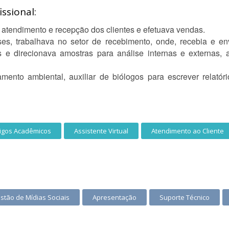
ssional:
 atendimento e recepção dos clientes e efetuava vendas.
ises, trabalhava no setor de recebimento, onde, recebia e e
s e direcionava amostras para análise internas e externas
ento ambiental, auxiliar de biólogos para escrever relatóri
tigos Acadêmicos
Assistente Virtual
Atendimento ao Cliente
stão de Mídias Sociais
Apresentação
Suporte Técnico