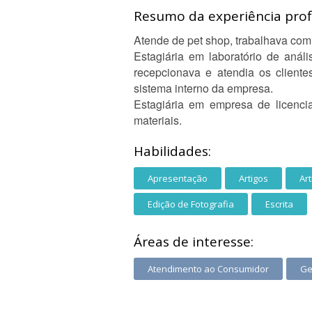
Resumo da experiência profi
Atende de pet shop, trabalhava com
Estagiária em laboratório de anál
recepcionava e atendia os cliente
sistema interno da empresa.
Estagiária em empresa de licenciam
materiais.
Habilidades:
Apresentação
Artigos
Ar
Edição de Fotografia
Escrita
Áreas de interesse:
Atendimento ao Consumidor
Ge