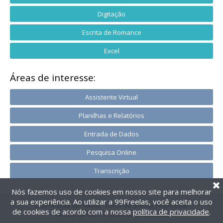
Digitação
Escrita de Romance
Excel
Áreas de interesse:
Assistente Virtual
Planilhas e Relatórios
Entrada de Dados
Pesquisa Online
Transcrição
Nós fazemos uso de cookies em nosso site para melhorar
a sua experiência. Ao utilizar a 99Freelas, você aceita o uso
@2014-2026 99Freelas. Todos os direitos reservados.
de cookies de acordo com a nossa
política de privacidade
.
Termos de uso
|
Política de privacidade