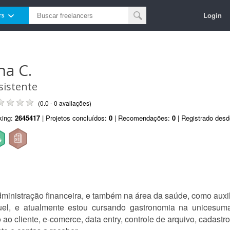
Login
rs
na C.
sistente
(0.0 - 0 avaliações)
king:
2645417
| Projetos concluídos:
0
| Recomendações:
0
| Registrado des
ministração financeira, e também na área da saúde, como auxil
el, e atualmente estou cursando gastronomia na unicesuma
ao cliente, e-comerce, data entry, controle de arquivo, cadastro 