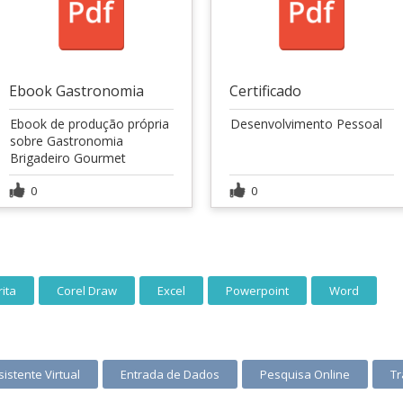
Ebook Gastronomia
Certificado
Ebook de produção própria
Desenvolvimento Pessoal
sobre Gastronomia
Brigadeiro Gourmet
0
0
ita
Corel Draw
Excel
Powerpoint
Word
sistente Virtual
Entrada de Dados
Pesquisa Online
Tr