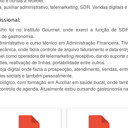
to e contas a receber.
 auxiliar administrativo, telemarketing, SDR, Vendas digitais e
ssional:
lho foi no Instituto Gourmet, onde exerci a função de SDR,
 de gastronomia.
dministrativo e curso técnico em Administração Financeira. Ti
cânica, onde fazia controle de arquivo faturamento e data entry
hei como operadora de telemarketing receptivo, dando suporte 
s, reativação de linhas, portabilidade entre outros.
loja digital onde fazia a prospecção, atendimento, vendas, ent
edes sociais e também pessoalmente.
ntológico, com formação em Auxiliar em saúde bucal, onde tam
 controle de agenda. Atualmente estou cursando gastronomia n