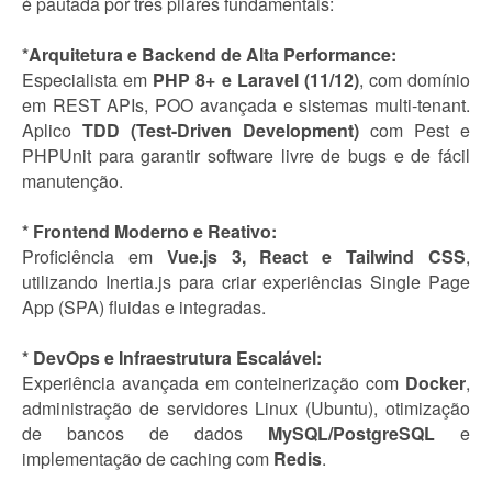
é pautada por três pilares fundamentais:
*Arquitetura e Backend de Alta Performance:
Especialista em
PHP 8+ e Laravel (11/12)
, com domínio
em REST APIs, POO avançada e sistemas multi-tenant.
Aplico
TDD (Test-Driven Development)
com Pest e
PHPUnit para garantir software livre de bugs e de fácil
manutenção.
* Frontend Moderno e Reativo:
Proficiência em
Vue.js 3, React e Tailwind CSS
,
utilizando Inertia.js para criar experiências Single Page
App (SPA) fluidas e integradas.
* DevOps e Infraestrutura Escalável:
Experiência avançada em conteinerização com
Docker
,
administração de servidores Linux (Ubuntu), otimização
de bancos de dados
MySQL/PostgreSQL
e
implementação de caching com
Redis
.