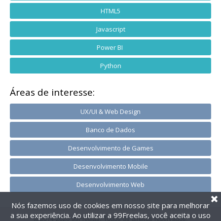
HTML5
Javascript
Power BI
Python
Áreas de interesse:
UX/UI & Web Design
Banco de Dados
Desenvolvimento de Games
Desenvolvimento Mobile
Desenvolvimento Web
Nós fazemos uso de cookies em nosso site para melhorar
a sua experiência. Ao utilizar a 99Freelas, você aceita o uso
@2014-2026 99Freelas. Todos os direitos reservados.