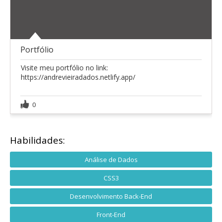
Portfólio
Visite meu portfólio no link:
https://andrevieiradados.netlify.app/
0
Habilidades:
Análise de Dados
CSS3
Desenvolvimento Back-End
Front-End