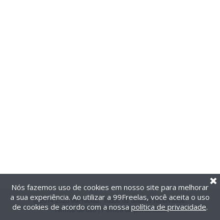
Nós fazemos uso de cookies em nosso site para melhorar
a sua experiência. Ao utilizar a 99Freelas, você aceita o uso
@2014-2026 99Freelas. Todos os direitos reservados.
de cookies de acordo com a nossa
política de privacidade
.
Termos de uso
|
Política de privacidade