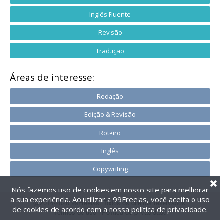
Inglês Fluente
Revisão
Tradução
Áreas de interesse:
Redação
Edição & Revisão
Roteiro
Inglês
Copywriting
Nós fazemos uso de cookies em nosso site para melhorar
a sua experiência. Ao utilizar a 99Freelas, você aceita o uso
@2014-2026 99Freelas. Todos os direitos reservados.
de cookies de acordo com a nossa
política de privacidade
.
Termos de uso
|
Política de privacidade