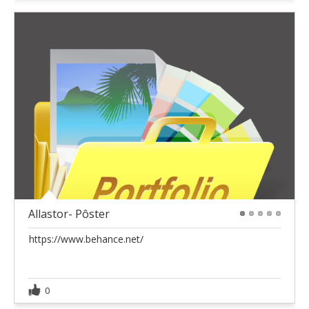
Allastor- Pôster
1
2
3
4
5
https://www.behance.net/
0