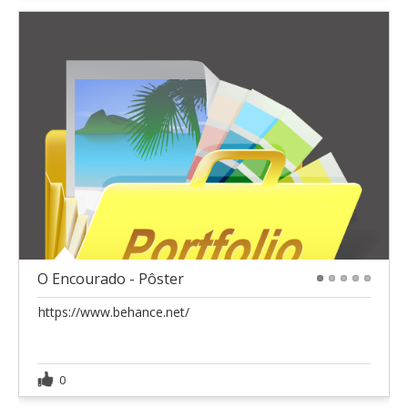
O Encourado - Pôster
1
2
3
4
5
https://www.behance.net/
0