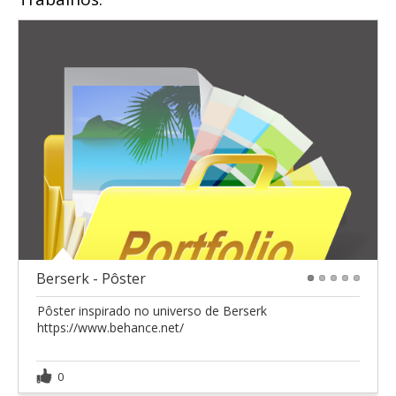
Berserk - Pôster
1
2
3
4
5
Pôster inspirado no universo de Berserk
https://www.behance.net/
0