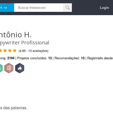
Login
rs
ntônio H.
pywriter Profissional
(4.95 - 13 avaliações)
king:
2194
| Projetos concluídos:
13
| Recomendações:
13
| Registrado desd
s das palavras.