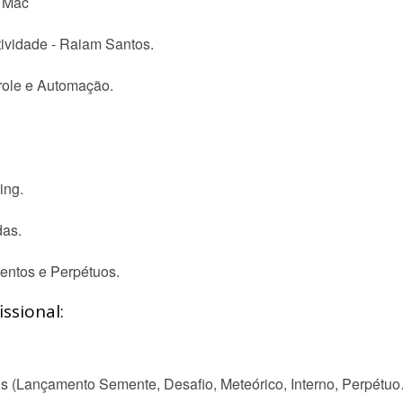
- Mac
ividade - Raiam Santos.
role e Automação.
ing.
das.
entos e Perpétuos.
ssional:
s (Lançamento Semente, Desafio, Meteórico, Interno, Perpétu