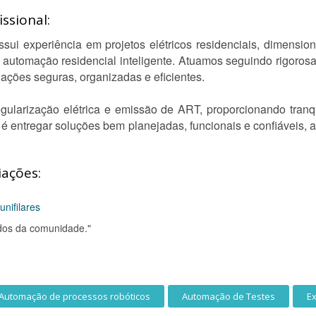
ssional:
ui experiência em projetos elétricos residenciais, dimension
e automação residencial inteligente. Atuamos seguindo rigoros
ações seguras, organizadas e eficientes.
ularização elétrica e emissão de ART, proporcionando tranqu
o é entregar soluções bem planejadas, funcionais e confiáveis
iações:
nifilares
odos da comunidade."
Automação de processos robóticos
Automação de Testes
Ex