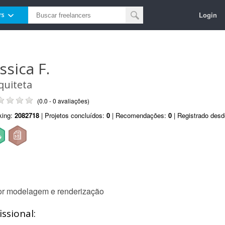
Login
rs
ssica F.
quiteta
(0.0 - 0 avaliações)
king:
2082718
| Projetos concluídos:
0
| Recomendações:
0
| Registrado des
por modelagem e renderização
ssional: