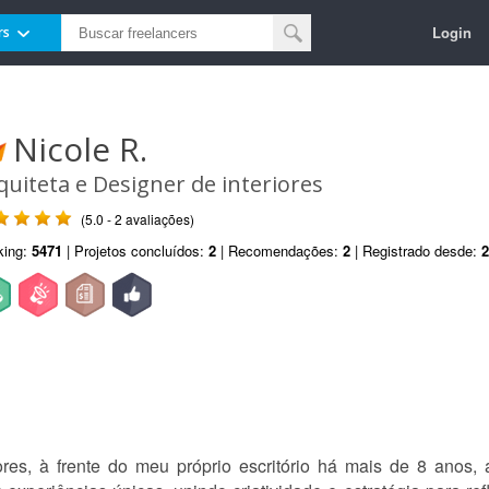
Login
rs
Nicole R.
quiteta e Designer de interiores
(5.0 - 2 avaliações)
king:
5471
| Projetos concluídos:
2
| Recomendações:
2
| Registrado desde:
2
ores, à frente do meu próprio escritório há mais de 8 anos,