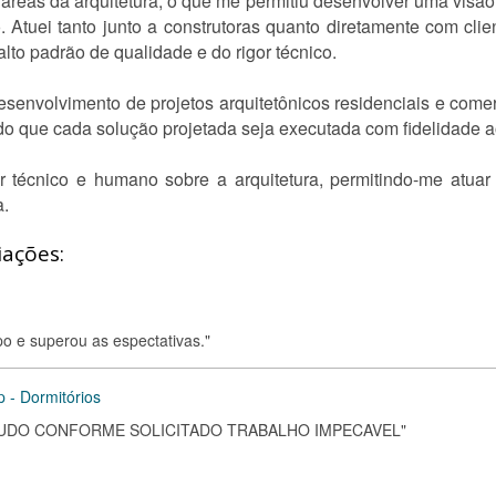
áreas da arquitetura, o que me permitiu desenvolver uma visão
 Atuei tanto junto a construtoras quanto diretamente com clie
lto padrão de qualidade e do rigor técnico.
esenvolvimento de projetos arquitetônicos residenciais e co
ndo que cada solução projetada seja executada com fidelidade a
ar técnico e humano sobre a arquitetura, permitindo-me atuar
a.
iações:
po e superou as espectativas."
 - Dormitórios
TUDO CONFORME SOLICITADO TRABALHO IMPECAVEL"