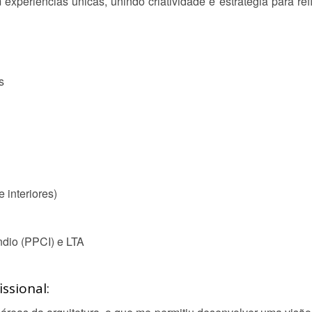
xperiências únicas, unindo criatividade e estratégia para ref
s
e interiores)
ndio (PPCI) e LTA
ssional: