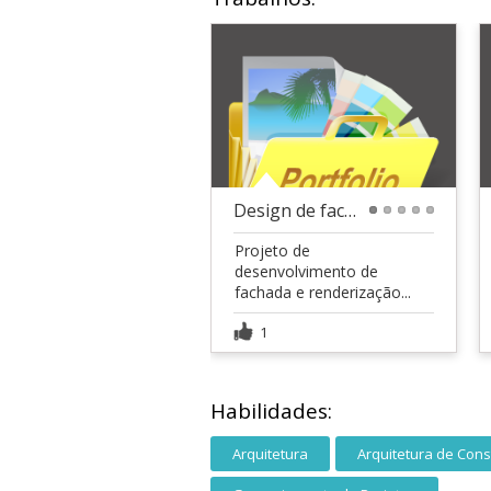
Design de fachada + renderização
1
2
3
4
5
Projeto de
desenvolvimento de
fachada e renderização...
1
Habilidades:
Arquitetura
Arquitetura de Con