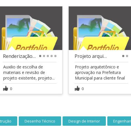
Renderização + revisão de projeto
Projeto arquitetônico de sobrado - 220,00 m²
1
2
3
4
5
1
2
Auxilio de escolha de
Projeto arquitetônico e
materiais e revisão de
aprovação na Prefeitura
projeto existente, projeto...
Municipal para cliente final
0
0
strução
Desenho Técnico
Design de Interior
Engenharia