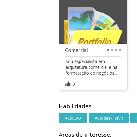
Comercial
1
2
3
4
Sou especialista em
arquitetura comercial e na
formatação de negócios...
0
Habilidades:
AutoCAD
Autodesk Revit
Áreas de interesse: