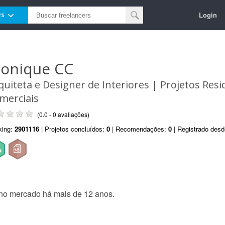
Login
rs
onique CC
quiteta e Designer de Interiores | Projetos Resi
merciais
(0.0 - 0 avaliações)
king:
2901116
| Projetos concluídos:
0
| Recomendações:
0
| Registrado des
 no mercado há mais de 12 anos.