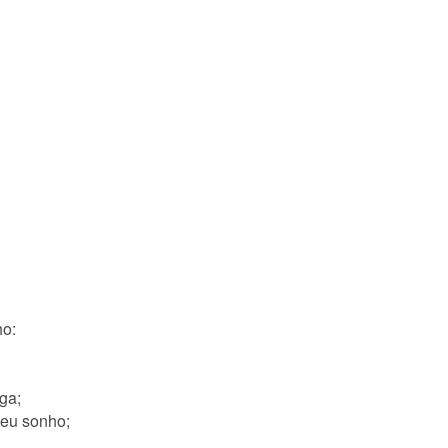
ho:
ga;
seu sonho;