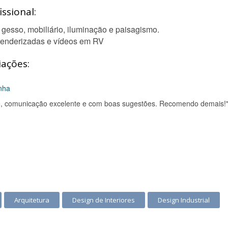
ssional:
, gesso, mobiliário, iluminação e paisagismo.
renderizadas e vídeos em RV
iações:
inha
nte, comunicação excelente e com boas sugestões. Recomendo demais!
Arquitetura
Design de Interiores
Design Industrial