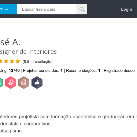
Login
rs
osé A.
signer de Interiores
(5.0 - 1 avaliação)
king:
13740
| Projetos concluídos:
1
| Recomendações:
1
| Registrado desde:
nteriores projetista com formação acadêmica e graduação em m
denciais e corporativos.
paisagismo.