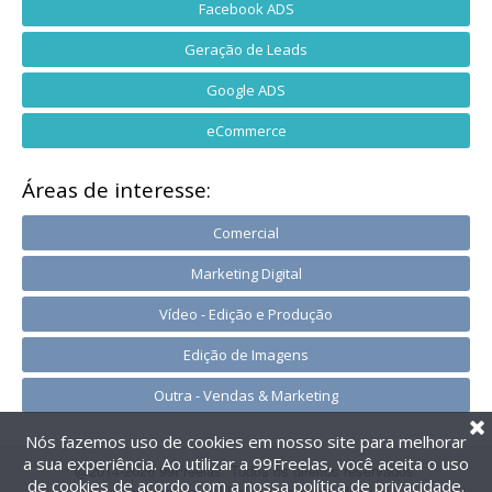
Facebook ADS
Geração de Leads
Google ADS
eCommerce
Áreas de interesse:
Comercial
Marketing Digital
Vídeo - Edição e Produção
Edição de Imagens
Outra - Vendas & Marketing
Nós fazemos uso de cookies em nosso site para melhorar
a sua experiência. Ao utilizar a 99Freelas, você aceita o uso
@2014-2026 99Freelas. Todos os direitos reservados.
de cookies de acordo com a nossa
política de privacidade
.
Termos de uso
|
Política de privacidade