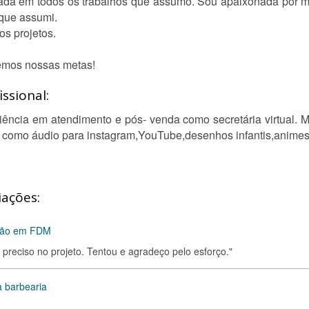
zada em todos os trabalhos que assumo. Sou apaixonada por 
 que assumi.
os projetos.
emos nossas metas!
ssional:
ncia em atendimento e pós- venda como secretária virtual. M
s como áudio para instagram,YouTube,desenhos infantis,animes
iações:
são em FDM
preciso no projeto. Tentou e agradeço pelo esforço."
a barbearia