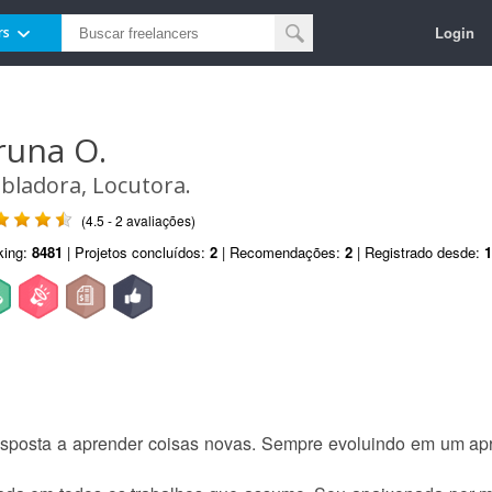
Login
rs
runa O.
bladora, Locutora.
(4.5 - 2 avaliações)
king:
8481
| Projetos concluídos:
2
| Recomendações:
2
| Registrado desde:
1
sposta a aprender coisas novas. Sempre evoluindo em um apr