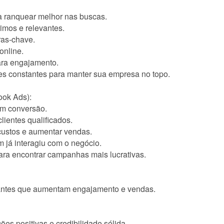
ra ranquear melhor nas buscas.
ximos e relevantes.
ras-chave.
online.
ara engajamento.
tes constantes para manter sua empresa no topo.
ook Ads):
em conversão.
lientes qualificados.
 custos e aumentar vendas.
m já interagiu com o negócio.
para encontrar campanhas mais lucrativas.
ctantes que aumentam engajamento e vendas.
ões positivas e credibilidade sólida.