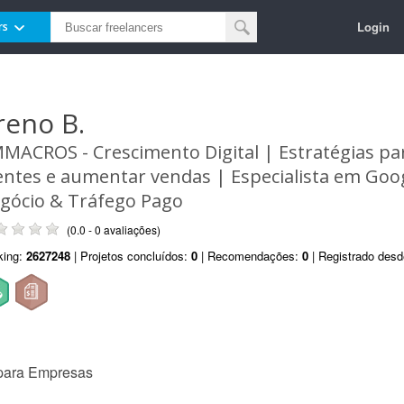
Login
rs
reno B.
MACROS - Crescimento Digital | Estratégias par
ientes e aumentar vendas | Especialista em Go
gócio & Tráfego Pago
(0.0 - 0 avaliações)
king:
2627248
| Projetos concluídos:
0
| Recomendações:
0
| Registrado des
para Empresas