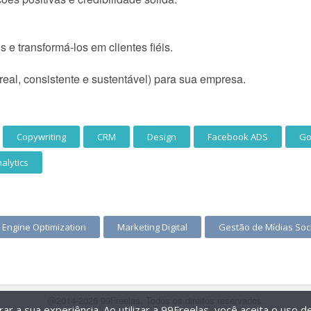
 e transformá-los em clientes fiéis.
real, consistente e sustentável) para sua empresa.
Copywriting
CRM
Design
Facebook ADS
Go
alytics
 Engine Optimization
Marketing Digital
Gestão de Mídias Soc
@2014-2026 99Freelas. Todos os direitos reservados.
r a sua experiência. Ao utilizar a 99Freelas, você aceita o uso 