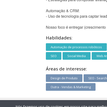
Automação & CRM:
- Uso de tecnologia para captar leads
Nosso foco é entregar (crescimento 
Habilidades:
Automação de processos robóticos
SEO
Social Media
Web An
Áreas de interesse:
Design de Produto
SEO - Search
Outra - Vendas & Marketing
Nós fazemos uso de cookies em nosso site para melhora