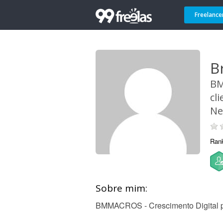
Freelance
B
BM
cl
Ne
Ran
Sobre mim:
BMMACROS - Crescimento Digital 