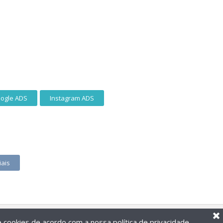
ogle ADS
Instagram ADS
iais
de cookies de acordo com a nossa
política de privacidade
.