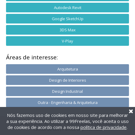
Autodesk Revit
Google SketchUp
3DS Max
V-Play
Áreas de interesse:
Arquitetura
Design de Interiores
Design Industrial
Outra - Engenharia & Arquitetura
Nós fazemos uso de cookies em nosso site para melhorar
a sua experiência. Ao utilizar a 99Freelas, você aceita o uso
@2014-2026 99Freelas. Todos os direitos reservados.
de cookies de acordo com a nossa
política de privacidade
.
Termos de uso
|
Política de privacidade