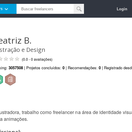
Login
rs
eatriz B.
ustração e Design
(0.0 - 0 avaliações)
king:
3057508
| Projetos concluídos:
0
| Recomendações:
0
| Registrado des
stradora, trabalho como freelancer na área de identidade visua
ra animações.