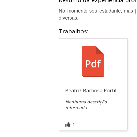
Resumo da experiência profi
No momento sou estudante, mas já
diversas.
Trabalhos:
Beatriz Barbosa Portifolios
Nenhuma descrição
informada
1