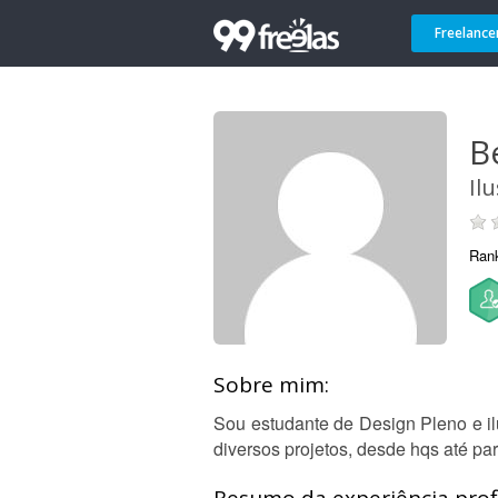
Freelance
B
Il
Ran
Sobre mim:
Sou estudante de Design Pleno e ilu
diversos projetos, desde hqs até pa