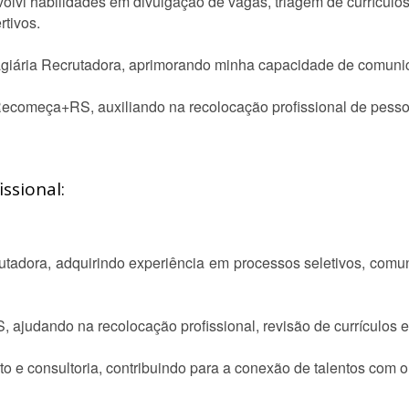
olvi habilidades em divulgação de vagas, triagem de currículos,
rtivos.
giária Recrutadora, aprimorando minha capacidade de comunic
ecomeça+RS, auxiliando na recolocação profissional de pesso
ssional:
utadora, adquirindo experiência em processos seletivos, comu
ajudando na recolocação profissional, revisão de currículos e
o e consultoria, contribuindo para a conexão de talentos com 