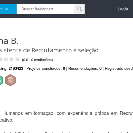
Login
rs
na B.
sistente de Recrutamento e seleção
(0.0 - 0 avaliações)
king:
2183423
| Projetos concluídos:
0
| Recomendações:
0
| Registrado des
s Humanos em formação, com experiência prática em Recru
rativo.