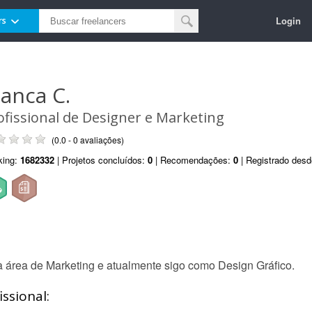
Login
rs
ianca C.
ofissional de Designer e Marketing
(0.0 - 0 avaliações)
king:
1682332
| Projetos concluídos:
0
| Recomendações:
0
| Registrado des
a área de Marketing e atualmente sigo como Design Gráfico.
ssional: