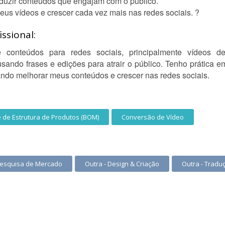
duzir conteúdos que engajam com o público.
s vídeos e crescer cada vez mais nas redes sociais. ?
ssional:
e conteúdos para redes sociais, principalmente vídeos d
ndo frases e edições para atrair o público. Tenho prática em 
ndo melhorar meus conteúdos e crescer nas redes sociais.
e de Estrutura de Produtos (BOM)
Conversão de Vídeo
esquisa de Mercado
Outra - Design & Criação
Outra - Tradu