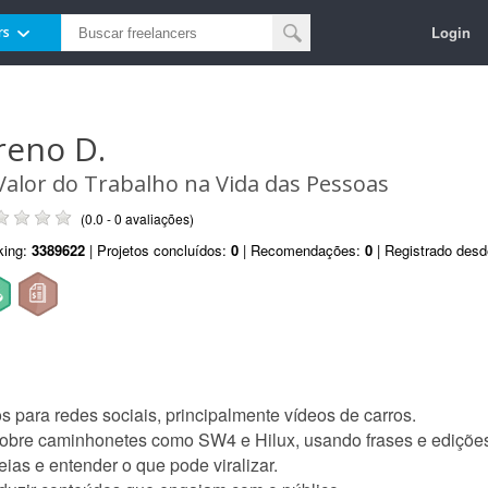
Login
rs
reno D.
Valor do Trabalho na Vida das Pessoas
(0.0 - 0 avaliações)
king:
3389622
| Projetos concluídos:
0
| Recomendações:
0
| Registrado des
 para redes sociais, principalmente vídeos de carros.
obre caminhonetes como SW4 e Hilux, usando frases e ediçõe
deias e entender o que pode viralizar.