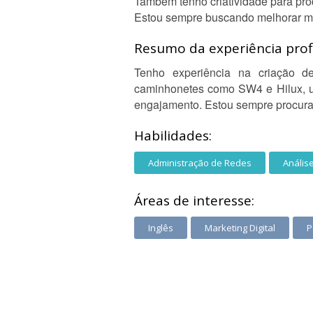
Também tenho criatividade para pro
Estou sempre buscando melhorar meu
Resumo da experiência profi
Tenho experiência na criação d
caminhonetes como SW4 e Hilux, usa
engajamento. Estou sempre procura
Habilidades:
Administração de Redes
Anális
Áreas de interesse:
Inglês
Marketing Digital
P