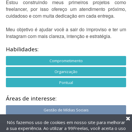
Estou construindo meus primeiros projetos como
freelancer, por isso ofereço um atendimento próximo,
cuidadoso e com muita dedicação em cada entrega.
Meu objetivo é ajudar você a sair do improviso e ter um
Instagram com mais clareza, intenção e estratégia.
Habilidades:
Comprometimento
Organização
Pontual
Áreas de interesse:
Gestão de Mídias Sociais
Nós fazemos uso de cookies em nosso site para melhorar
a sua experiência. Ao utilizar a 99Freelas, você aceita o uso
@2014-2026 99Freelas. Todos os direitos reservados.