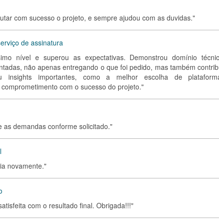
cutar com sucesso o projeto, e sempre ajudou com as duvidas."
rviço de assinatura
simo nível e superou as expectativas. Demonstrou domínio técni
tadas, não apenas entregando o que foi pedido, mas também contrib
ou insights importantes, como a melhor escolha de platafor
 comprometimento com o sucesso do projeto."
ve as demandas conforme solicitado."
l
ria novamente."
o
satisfeita com o resultado final. Obrigada!!!"