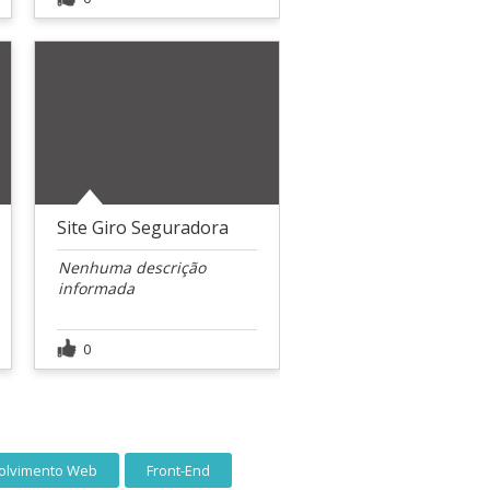
Site Giro Seguradora
Nenhuma descrição
informada
0
olvimento Web
Front-End