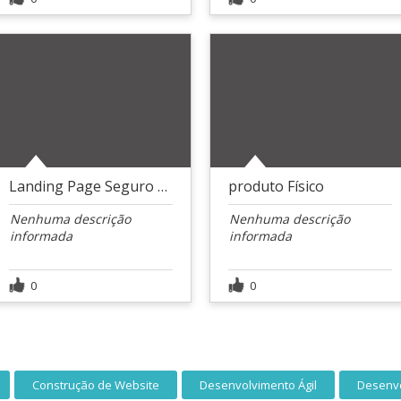
Landing Page Seguro bradesco
produto Físico
Nenhuma descrição
Nenhuma descrição
informada
informada
0
0
Construção de Website
Desenvolvimento Ágil
Desenv