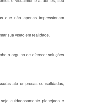
ientes e visualmente atraentes, sob
tos que não apenas impressionam
rmar sua visão em realidade.
enho o orgulho de oferecer soluções
ssoras até empresas consolidadas,
 seja cuidadosamente planejado e