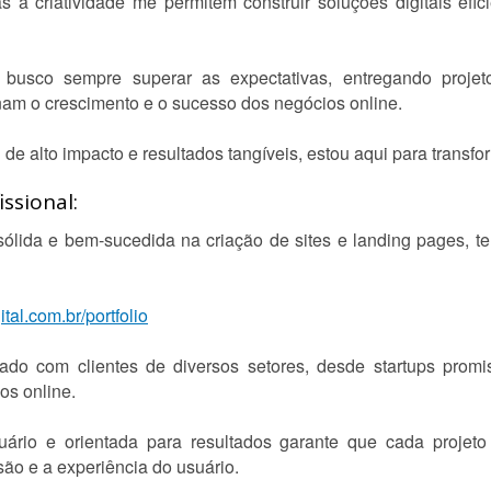
s à criatividade me permitem construir soluções digitais efic
 busco sempre superar as expectativas, entregando proje
am o crescimento e o sucesso dos negócios online.
de alto impacto e resultados tangíveis, estou aqui para transfo
ssional:
ólida e bem-sucedida na criação de sites e landing pages, t
tal.com.br/portfolio
ado com clientes de diversos setores, desde startups promi
os online.
rio e orientada para resultados garante que cada projeto
ão e a experiência do usuário.