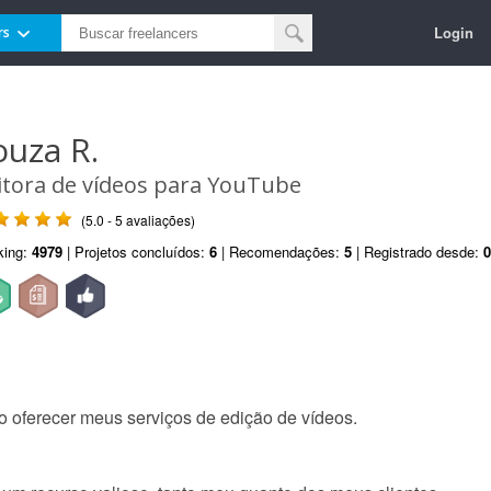
Login
rs
ouza R.
itora de vídeos para YouTube
(5.0 - 5 avaliações)
king:
4979
| Projetos concluídos:
6
| Recomendações:
5
| Registrado desde:
0
o oferecer meus serviços de edição de vídeos.