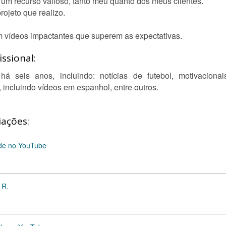
m recurso valioso, tanto meu quanto dos meus clientes.
ojeto que realizo.
em vídeos impactantes que superem as expectativas.
ssional:
 seis anos, incluindo: notícias de futebol, motivacionais
, incluindo vídeos em espanhol, entre outros.
iações:
úde no YouTube
 R.