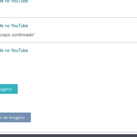
úde no YouTube
úde no YouTube
 prazo confirmado"
úde no YouTube
magens
ão de Imagens