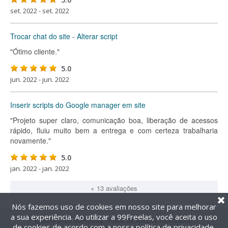
set. 2022 - set. 2022
Trocar chat do site - Alterar script
"Ótimo cliente."
5.0
jun. 2022 - jun. 2022
Inserir scripts do Google manager em site
"Projeto super claro, comunicação boa, liberação de acessos
rápido, fluiu muito bem a entrega e com certeza trabalharia
novamente."
5.0
jan. 2022 - jan. 2022
+ 13 avaliações
Nós fazemos uso de cookies em nosso site para melhorar
a sua experiência. Ao utilizar a 99Freelas, você aceita o uso
@2014-2026 99Freelas. Todos os direitos reservados.
de cookies de acordo com a nossa
política de privacidade
.