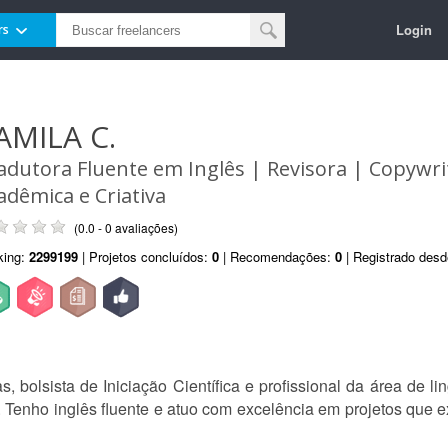
Login
rs
AMILA C.
adutora Fluente em Inglês | Revisora | Copywrit
adêmica e Criativa
(0.0 - 0 avaliações)
king:
2299199
| Projetos concluídos:
0
| Recomendações:
0
| Registrado des
s, bolsista de Iniciação Científica e profissional da área de 
s. Tenho inglês fluente e atuo com excelência em projetos que 