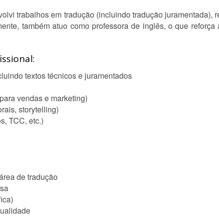
olvi trabalhos em tradução (incluindo tradução juramentada), re
lmente, também atuo como professora de inglês, o que reforç
ssional:
cluindo textos técnicos e juramentados
 para vendas e marketing)
orais, storytelling)
s, TCC, etc.)
 área de tradução
esa
ica)
ualidade