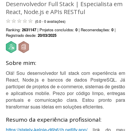
Desenvolvedor Full Stack | Especialista em
React, Node.js e APIs RESTful
(0.0 - 0 avaliações)
Ranking:
2631147
| Projetos concluídos:
0
| Recomendações:
0
|
Registrado desde:
20/03/2025
Sobre mim:
Olá! Sou desenvolvedor full stack com experiência em
React, Node.js e bancos de dados PostgreSQL. Já
participei de projetos de e-commerce, sistemas de gestão
e aplicativos mobile. Prezo por código limpo, entregas
pontuais e comunicação clara. Estou pronto para
transformar suas ideias em soluções eficientes.
Resumo da experiência profissional:
https://stately-kelpie-d6b61b.netlify.app/
link do meu