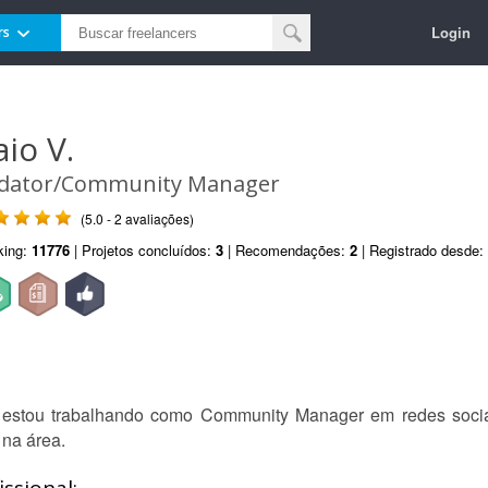
Login
rs
aio V.
dator/Community Manager
(5.0 - 2 avaliações)
king:
11776
| Projetos concluídos:
3
| Recomendações:
2
| Registrado desde:
3 estou trabalhando como Community Manager em redes socia
na área.