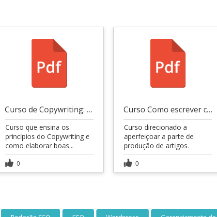
Curso de Copywriting: Atraia, Convença e Converta
Curso Como escrever com maestria
Curso que ensina os
Curso direcionado a
princípios do Copywriting e
aperfeiçoar a parte de
como elaborar boas...
produção de artigos.
0
0
Redação SEO
SEO
Wordpress
Gerenciamento de