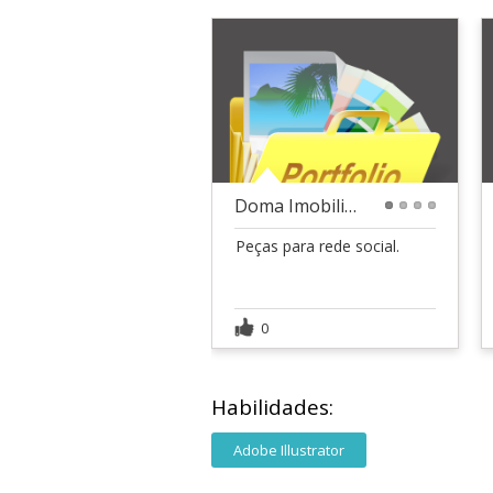
Doma Imobiliária
1
2
3
4
Peças para rede social.
0
Habilidades:
Adobe Illustrator