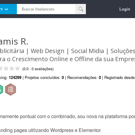
Login
rs
amis R.
blicitária | Web Design | Social Midia | Soluçõ
ra o Crescimento Online e Offline da sua Empre
(0.0 - 0 avaliações)
king:
124299
| Projetos concluídos:
0
| Recomendações:
0
| Registrado desd
mamente pontual com o combinado, sou nova na plataforma po
landing pages utilizando Wordpress e Elementor.